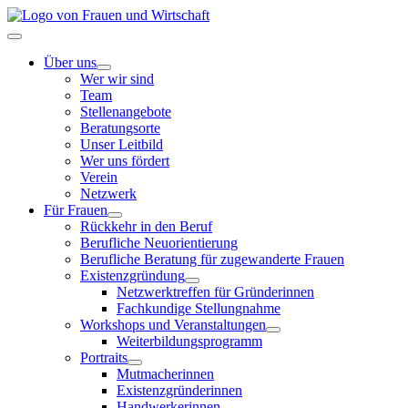
Zum
Inhalt
Toggle
springen
Navigation
Über uns
Wer wir sind
Team
Stellenangebote
Beratungsorte
Unser Leitbild
Wer uns fördert
Verein
Netzwerk
Für Frauen
Rückkehr in den Beruf
Berufliche Neuorientierung
Berufliche Beratung für zugewanderte Frauen
Existenzgründung
Netzwerktreffen für Gründerinnen
Fachkundige Stellungnahme
Workshops und Veranstaltungen
Weiterbildungsprogramm
Portraits
Mutmacherinnen
Existenzgründerinnen
Handwerkerinnen