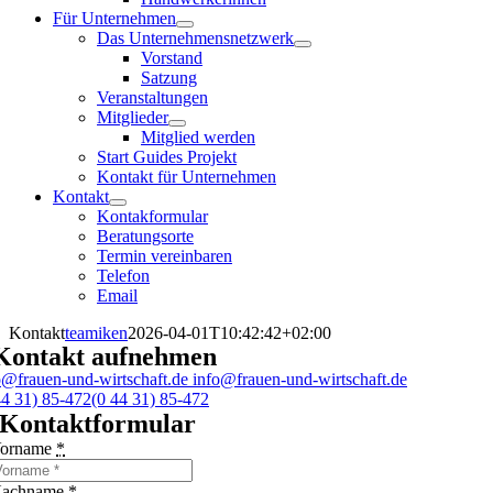
Für Unternehmen
Das Unternehmensnetzwerk
Vorstand
Satzung
Veranstaltungen
Mitglieder
Mitglied werden
Start Guides Projekt
Kontakt für Unternehmen
Kontakt
Kontakformular
Beratungsorte
Termin vereinbaren
Telefon
Email
Kontakt
teamiken
2026-04-01T10:42:42+02:00
Kontakt aufnehmen
o@frauen-und-wirtschaft.de
info@frauen-und-wirtschaft.de
44 31) 85-472
(0 44 31) 85-472
Kontaktformular
orname
*
achname
*