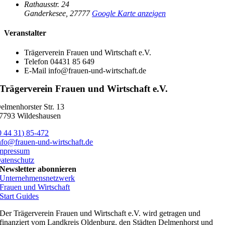
Rathausstr. 24
Ganderkesee
,
27777
Google Karte anzeigen
Veranstalter
Trägerverein Frauen und Wirtschaft e.V.
Telefon
04431 85 649
E-Mail
info@frauen-und-wirtschaft.de
Trägerverein Frauen und Wirtschaft e.V.
elmenhorster Str. 13
7793 Wildeshausen
0 44 31) 85-472
nfo@frauen-und-wirtschaft.de
mpressum
atenschutz
Newsletter abonnieren
Unternehmensnetzwerk
Frauen und Wirtschaft
Start Guides
Der Trägerverein Frauen und Wirtschaft e.V. wird getragen und
finanziert vom Landkreis Oldenburg, den Städten Delmenhorst und