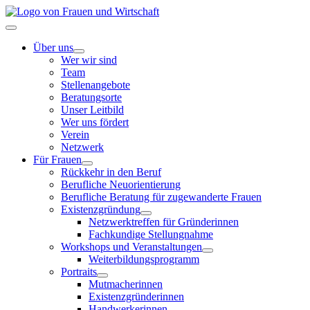
Zum
Inhalt
Toggle
springen
Navigation
Über uns
Wer wir sind
Team
Stellenangebote
Beratungsorte
Unser Leitbild
Wer uns fördert
Verein
Netzwerk
Für Frauen
Rückkehr in den Beruf
Berufliche Neuorientierung
Berufliche Beratung für zugewanderte Frauen
Existenzgründung
Netzwerktreffen für Gründerinnen
Fachkundige Stellungnahme
Workshops und Veranstaltungen
Weiterbildungsprogramm
Portraits
Mutmacherinnen
Existenzgründerinnen
Handwerkerinnen