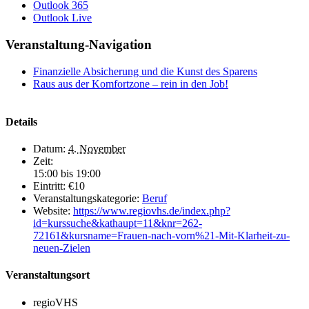
Outlook 365
Outlook Live
Veranstaltung-Navigation
Finanzielle Absicherung und die Kunst des Sparens
Raus aus der Komfortzone – rein in den Job!
Details
Datum:
4. November
Zeit:
15:00 bis 19:00
Eintritt:
€10
Veranstaltungskategorie:
Beruf
Website:
https://www.regiovhs.de/index.php?
id=kurssuche&kathaupt=11&knr=262-
72161&kursname=Frauen-nach-vorn%21-Mit-Klarheit-zu-
neuen-Zielen
Veranstaltungsort
regioVHS