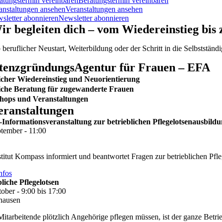
atungstermin vereinbaren
Beratungstermin vereinbaren
anstaltungen ansehen
Veranstaltungen ansehen
sletter abonnieren
Newsletter abonnieren
ir begleiten dich – vom Wiedereinstieg bis
 beruflicher Neustart, Weiterbildung oder der Schritt in die Selbstständ
tenzgründungsAgentur für Frauen – EFA
icher Wiedereinstieg und Neuorientierung
iche Beratung für zugewanderte Frauen
hops und Veranstaltungen
eranstaltungen
-Informationsveranstaltung zur betrieblichen Pflegelotsenausbild
ptember - 11:00
titut Kompass informiert und beantwortet Fragen zur betrieblichen Pfle
nfos
bliche Pflegelotsen
ober - 9:00 bis 17:00
hausen
tarbeitende plötzlich Angehörige pflegen müssen, ist der ganze Betrieb