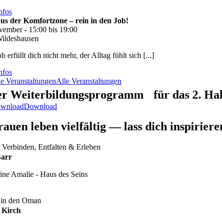
nfos
us der Komfortzone – rein in den Job!
vember - 15:00 bis 19:00
ildeshausen
b erfüllt dich nicht mehr, der Alltag fühlt sich [...]
nfos
le Veranstaltungen
Alle Veranstaltungen
r Weiterbildungsprogramm für das 2. Halb
wnload
Download
rauen leben vielfältig — lass dich inspiriere
 Verbinden, Entfalten & Erleben
Barr
ine Amalie - Haus des Seins
 in den Oman
 Kirch