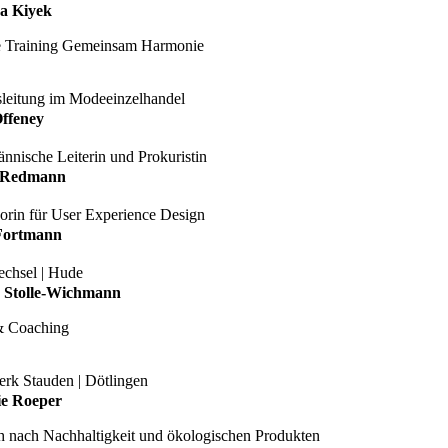
a Kiyek
e Training Gemeinsam Harmonie
sleitung im Modeeinzelhandel
Offeney
nnische Leiterin und Prokuristin
 Redmann
sorin für User Experience Design
 Fortmann
echsel | Hude
 Stolle-Wichmann
& Coaching
erk Stauden | Dötlingen
ie Roeper
 nach Nachhaltigkeit und ökologischen Produkten