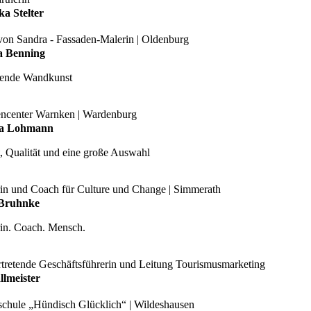
ka Stelter
von Sandra - Fassaden-Malerin | Oldenburg
a Benning
ende Wandkunst
encenter Warnken | Wardenburg
a Lohmann
t, Qualität und eine große Auswahl
rin und Coach für Culture und Change | Simmerath
 Bruhnke
rin. Coach. Mensch.
rtretende Geschäftsführerin und Leitung Tourismusmarketing
llmeister
chule „Hündisch Glücklich“ | Wildeshausen