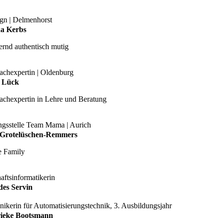
ign | Delmenhorst
na Kerbs
ernd authentisch mutig
achexpertin | Oldenburg
e Lück
fachexpertin in Lehre und Beratung
ngsstelle Team Mama | Aurich
 Grotelüschen-Remmers
e Family
aftsinformatikerin
es Servin
nikerin für Automatisierungstechnik, 3. Ausbildungsjahr
rieke Bootsmann