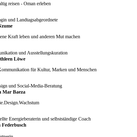
ltig reisen - Oman erleben
ogin und Landtagsabgeordnete
Nzume
gene Kraft leben und anderen Mut machen
ikation und Ausstellungskuration
thleen Löwe
Kommunikation für Kultur, Marken und Menschen
ign und Social-Media-Beratung
a Mar Baeza
gie.Design.Wachstum
llte Energieberaterin und selbstständige Coach
 Federbusch
rtnerin