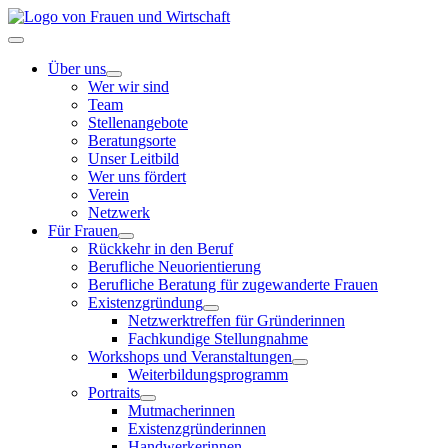
Zum
Inhalt
Toggle
springen
Navigation
Über uns
Wer wir sind
Team
Stellenangebote
Beratungsorte
Unser Leitbild
Wer uns fördert
Verein
Netzwerk
Für Frauen
Rückkehr in den Beruf
Berufliche Neuorientierung
Berufliche Beratung für zugewanderte Frauen
Existenzgründung
Netzwerktreffen für Gründerinnen
Fachkundige Stellungnahme
Workshops und Veranstaltungen
Weiterbildungsprogramm
Portraits
Mutmacherinnen
Existenzgründerinnen
Handwerkerinnen