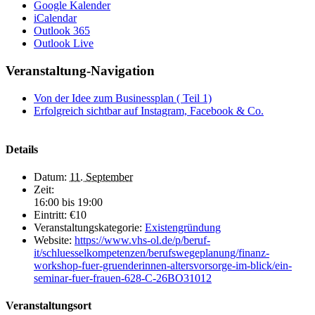
Google Kalender
iCalendar
Outlook 365
Outlook Live
Veranstaltung-Navigation
Von der Idee zum Businessplan ( Teil 1)
Erfolgreich sichtbar auf Instagram, Facebook & Co.
Details
Datum:
11. September
Zeit:
16:00 bis 19:00
Eintritt:
€10
Veranstaltungskategorie:
Existengründung
Website:
https://www.vhs-ol.de/p/beruf-
it/schluesselkompetenzen/berufswegeplanung/finanz-
workshop-fuer-gruenderinnen-altersvorsorge-im-blick/ein-
seminar-fuer-frauen-628-C-26BO31012
Veranstaltungsort