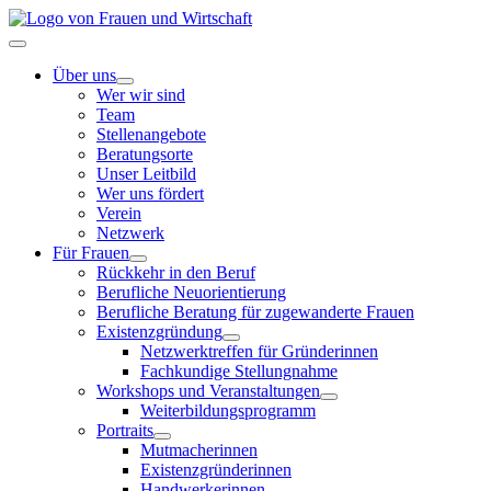
Zum
Inhalt
Toggle
springen
Navigation
Über uns
Wer wir sind
Team
Stellenangebote
Beratungsorte
Unser Leitbild
Wer uns fördert
Verein
Netzwerk
Für Frauen
Rückkehr in den Beruf
Berufliche Neuorientierung
Berufliche Beratung für zugewanderte Frauen
Existenzgründung
Netzwerktreffen für Gründerinnen
Fachkundige Stellungnahme
Workshops und Veranstaltungen
Weiterbildungsprogramm
Portraits
Mutmacherinnen
Existenzgründerinnen
Handwerkerinnen