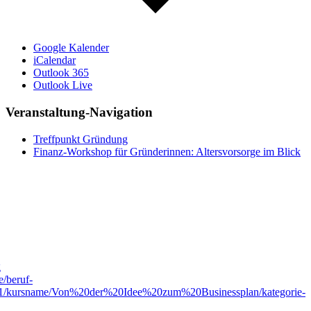
Google Kalender
iCalendar
Outlook 365
Outlook Live
Veranstaltung-Navigation
Treffpunkt Gründung
Finanz-Workshop für Gründerinnen: Altersvorsorge im Blick
g
e/beruf-
3001/kursname/Von%20der%20Idee%20zum%20Businessplan/kategorie-