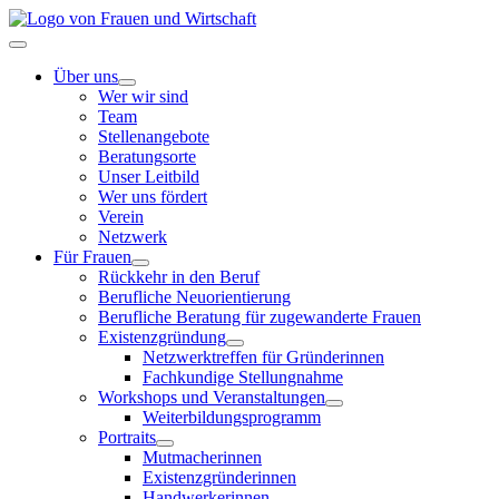
Zum
Inhalt
Toggle
springen
Navigation
Über uns
Wer wir sind
Team
Stellenangebote
Beratungsorte
Unser Leitbild
Wer uns fördert
Verein
Netzwerk
Für Frauen
Rückkehr in den Beruf
Berufliche Neuorientierung
Berufliche Beratung für zugewanderte Frauen
Existenzgründung
Netzwerktreffen für Gründerinnen
Fachkundige Stellungnahme
Workshops und Veranstaltungen
Weiterbildungsprogramm
Portraits
Mutmacherinnen
Existenzgründerinnen
Handwerkerinnen